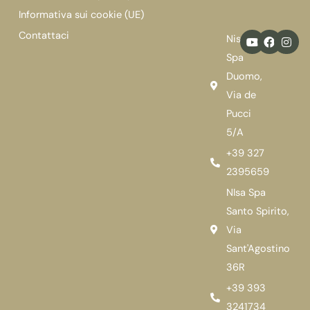
Informativa sui cookie (UE)
Y
F
I
Contattaci
Nisa
o
a
n
u
c
s
Spa
t
e
t
Duomo,
u
b
a
b
o
g
Via de
e
o
r
k
a
Pucci
m
5/A
+39 327
2395659
NIsa Spa
Santo Spirito,
Via
Sant'Agostino
36R
+39 393
3241734