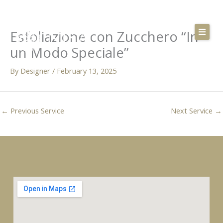
Skip
to
Esfoliazione con Zucchero “In
content
un Modo Speciale”
Home
By
Designer
/
February 13, 2025
About
Servizi
←
Previous Service
Next Service
→
Contatti
Lun/Sab: 10:30 - 19:30
+39 327 239 5659
info@nisaspaflorence.it