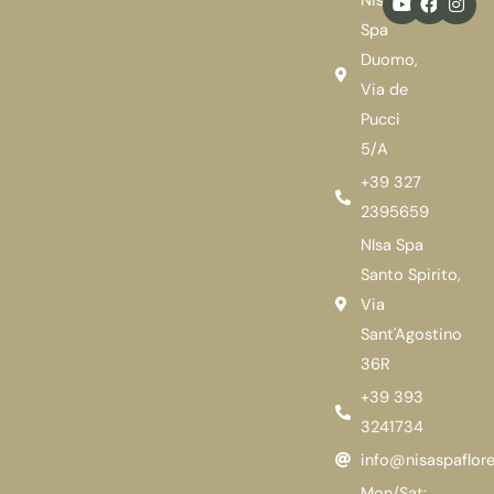
Nisa
o
a
n
u
c
s
Spa
t
e
t
Duomo,
u
b
a
b
o
g
Via de
e
o
r
k
a
Pucci
m
5/A
+39 327
2395659
NIsa Spa
Santo Spirito,
Via
Sant'Agostino
36R
+39 393
3241734
info@nisaspaflore
Mon/Sat: