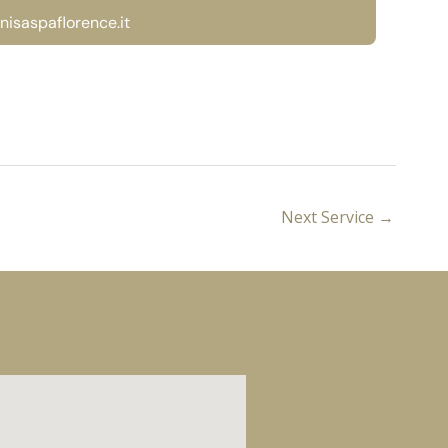
nisaspaflorence.it
Home
About
Servizi
Contatti
Next Service
→