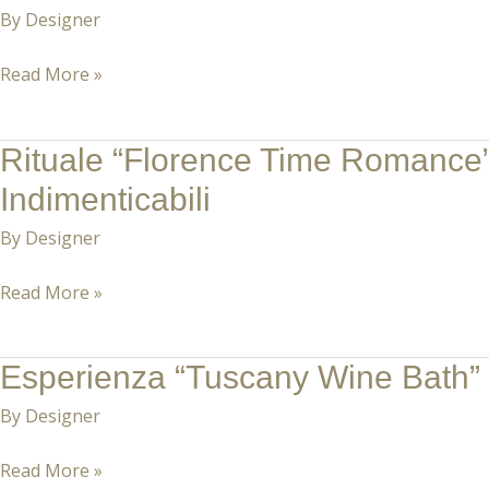
“Tuscany
di
By
Designer
Recovery”
Benessere
a
Read More »
in
NISA
90
SPA:
Minuti
Rituale “Florence Time Romance
Rituale
Due
“Florence
Indimenticabili
Ore
Time
di
By
Designer
Romance”
Rinascita
a
Read More »
in
NISA
un’Atmosfera
SPA:
Toscana
Esperienza “Tuscany Wine Bath” d
Esperienza
Un’Esperienza
“Tuscany
di
By
Designer
Wine
Puro
Bath”
Read More »
Romanticismo