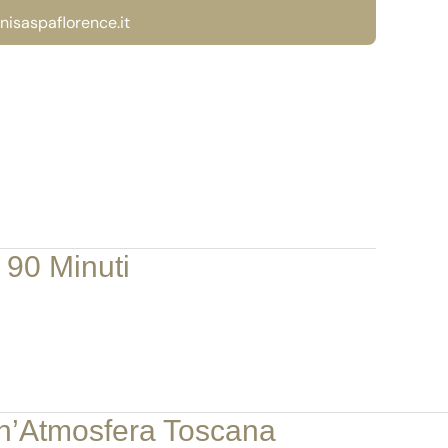
nisaspaflorence.it
Home
About
Servizi
Contatti
 90 Minuti
un’Atmosfera Toscana