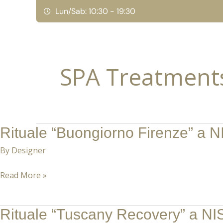
Skip
Lun/Sab: 10:30 - 19:30
to
content
SPA Treatment
Rituale “Buongiorno Firenze” a N
Rituale
“Buongiorno
By
Designer
Firenze”
a
Read More »
NISA
SPA:
Rituale “Tuscany Recovery” a NI
Rituale
Un’Alba